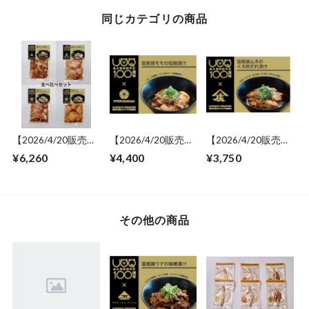
同じカテゴリの商品
【2026/4/20販売開
【2026/4/20販売開
【2026/4/20販売開
始】百年コラボ商品
始】国産鶏モモの塩
始】国産鶏ムネのく
¥6,260
¥4,400
¥3,750
食べ比べセット
麹漬け
ろ酢だれ漬け
その他の商品