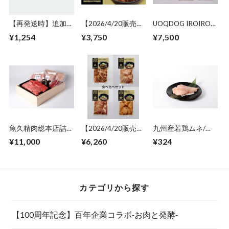
【再発送時】追加送
【2026/4/20販売開
UOQDOG IROIRO
料/中国(鳥取県、島
始】国産豚ウデの味
基本6本セット
¥1,254
¥3,750
¥7,500
根県、岡山県、広島
噌漬け
県、山口県)
魚久精肉総本店詰合
【2026/4/20販売開
九州産若鶏ムネ/冷
せAセット[品番：
始】百年コラボ商品
凍/1枚(約
¥11,000
¥6,260
¥324
GE-1]【ギフト用・
食べ比べセット
250~300g)【ご自宅
送料込】
用】
カテゴリから探す
【100周年記念】百年企業コラボ‐お肉と発酵‐