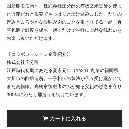
国産豚モモ肉を、株式会社庄分酢の有機玄米黒酢を使っ
た万能だれと生姜でさっぱりと漬け込みました。だしの
旨みとまろやかな酸味が肉のコクを引き立てる一品。真
空包装で鮮度を保ち、焼くだけで手軽に上品な味わいを
お楽しみいただけます。
【コラボレーション企業紹介】
株式会社庄分酢
江戸時代初期にあたる寛永元年（1624）創業の福岡県
大川市の酢醸造所。一子相伝の製法が代々受け継がれて
きた高橋家。高橋家後継者のみが知る父祖の想念を守り
300年にわたり酢造りを続けています。
カートに入れる