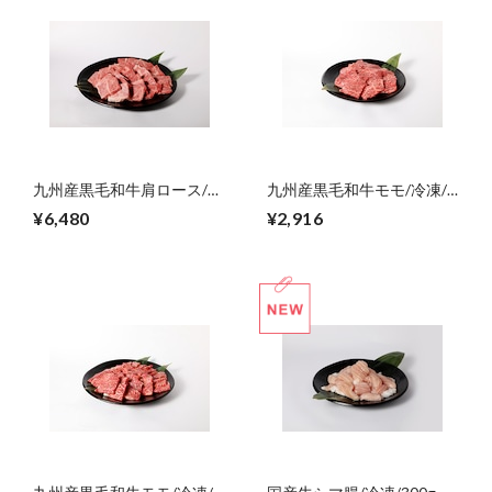
九州産黒毛和牛肩ロース/冷
九州産黒毛和牛モモ/冷凍/
凍/焼肉用/600g【ご自宅
焼肉用/300g【ご自宅用】
¥6,480
¥2,916
用】