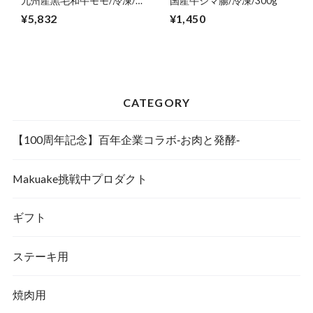
九州産黒毛和牛モモ/冷凍/
国産牛シマ腸/冷凍/300g
焼肉用/600g【ご自宅用】
¥5,832
¥1,450
CATEGORY
【100周年記念】百年企業コラボ‐お肉と発酵‐
Makuake挑戦中プロダクト
ギフト
ステーキ用
焼肉用