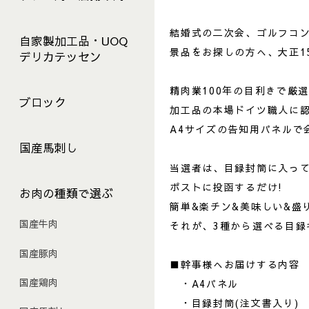
結婚式の二次会、ゴルフコ
自家製加工品・UOQ
景品をお探しの方へ、大正1
デリカテッセン
精肉業100年の目利きで厳
ブロック
加工品の本場ドイツ職人に
A4サイズの告知用パネルで
国産馬刺し
当選者は、目録封筒に入っ
ポストに投函するだけ!
お肉の種類で選ぶ
簡単&楽チン&美味しい&盛
国産牛肉
それが、3種から選べる目録
国産豚肉
■幹事様へお届けする内容
国産鶏肉
・A4パネル
・目録封筒(注文書入り)