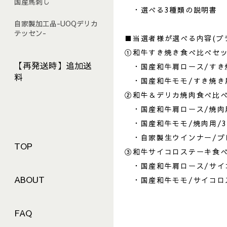
国産馬刺し
・選べる3種類の説明書
自家製加工品-UOQデリカ
テッセン-
■当選者様が選べる内容(ブ
①和牛すき焼き食べ比べセット
【再発送時】追加送
・国産和牛肩ロース/すき焼
料
・国産和牛モモ/すき焼き用
②和牛＆デリカ焼肉食べ比べセ
・国産和牛肩ロース/焼肉用
・国産和牛モモ/焼肉用/3
・自家製生ウインナー/プレー
TOP
③和牛サイコロステーキ食べ
・国産和牛肩ロース/サイコ
ABOUT
・国産和牛モモ/サイコロス
FAQ