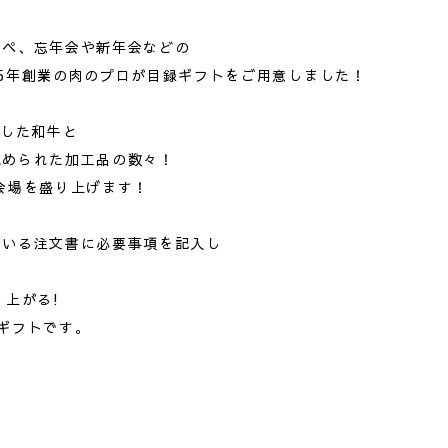
ンペ、忘年会や新年会などの
5年創業の肉のプロが目録ギフトをご用意しました！
選した和牛と
認められた加工品の数々！
会場を盛り上げます！
ている注文書に必要事項を記入し
り上がる!
ギフトです。